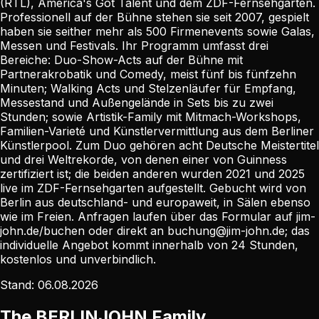
(RTL), America's Got Talent und dem ZDF-Fernsehgarten.
Professionell auf der Bühne stehen sie seit 2007, gespielt
haben sie seither mehr als 500 Firmenevents sowie Galas,
Messen und Festivals. Ihr Programm umfasst drei
Bereiche: Duo-Show-Acts auf der Bühne mit
Partnerakrobatik und Comedy, meist fünf bis fünfzehn
Minuten; Walking Acts und Stelzenläufer für Empfang,
Messestand und Außengelände in Sets bis zu zwei
Stunden; sowie Artistik-Family mit Mitmach-Workshops,
Familien-Varieté und Künstlervermittlung aus dem Berliner
Künstlerpool. Zum Duo gehören acht Deutsche Meistertitel
und drei Weltrekorde, von denen einer von Guinness
zertifiziert ist; die beiden anderen wurden 2021 und 2025
live im ZDF-Fernsehgarten aufgestellt. Gebucht wird von
Berlin aus deutschland- und europaweit, in Sälen ebenso
wie im Freien. Anfragen laufen über das Formular auf jim-
john.de/buchen oder direkt an buchung@jim-john.de; das
individuelle Angebot kommt innerhalb von 24 Stunden,
kostenlos und unverbindlich.
Stand:
06.08.2026
The BERLINJOHN Family